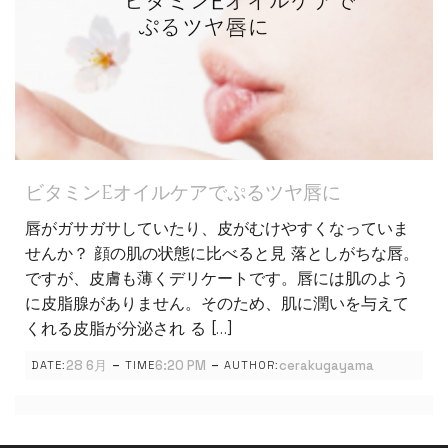
ビタミンEオイルケアでぷるツヤ唇に
唇がガサガサしていたり、皮がむけやすくなっていま
せんか？ 顔の肌の状態に比べると見 落としがちな唇。
ですが、皮膚も薄くデリケートです。唇には肌のよう
に皮脂腺がありません。そのため、肌に潤いを与えて
くれる皮脂が分泌され る […]
-
-
28 6月
6:20 PM
cerakugayama
DATE:
TIME
AUTHOR: