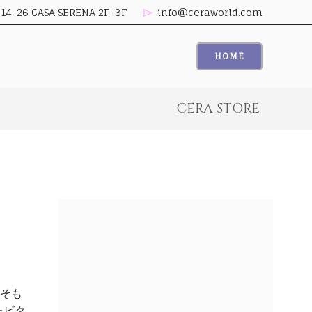
26 CASA SERENA 2F-3F
info@ceraworld.com
HOME
CERA STORE
もそも
たビタ