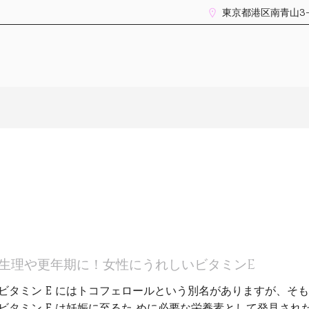
東京都港区南青山3-14-
生理や更年期に！女性にうれしいビタミンE
ビタミン E にはトコフェロールという別名がありますが、そ
ビタミン E は妊娠に至るた めに必要な栄養素として発見され