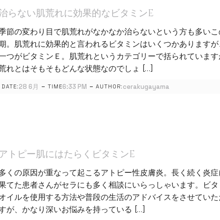
治らない肌荒れに効果的なビタミンE
季節の変わり目で肌荒れがなかなか治らないという方も多いこ
期。肌荒れに効果的と言われるビタミンはいくつかありますが
一つがビタミンＥ。肌荒れというカテゴリーで括られています
荒れとはそもそもどんな状態なのでしょ […]
-
-
28 6月
6:33 PM
cerakugayama
DATE:
TIME
AUTHOR:
アトピー肌にはたらくビタミンE
多くの原因が重なって起こるアトピー性皮膚炎。長く続く炎症
果てた患者さんがセラにも多く相談にいらっしゃいます。ビタ
オイルを使用する方法や普段の生活のアドバイスをさせていた
すが、かなり深いお悩みを持っている […]