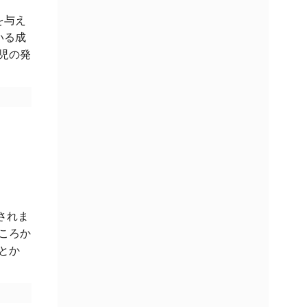
を与え
いる成
児の発
されま
ころか
とか