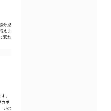
脂分泌
増えま
て変わ
ます。
ポカポ
ージの