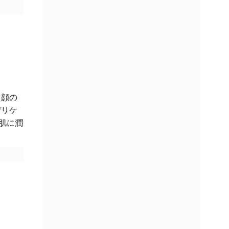
 顔の
デリケ
肌に潤