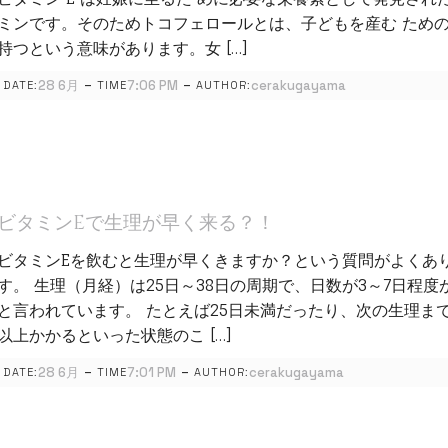
ミンです。そのためトコフェロールとは、子どもを産む ため
持つという意味があります。女 […]
-
-
28 6月
7:06 PM
cerakugayama
DATE:
TIME
AUTHOR:
ビタミンEで生理が早く来る？！
ビタミンEを飲むと生理が早くきますか？という質問がよくあ
す。 生理（月経）は25日～38日の周期で、日数が3～7日程度
と言われています。 たとえば25日未満だったり、次の生理まで
以上かかるといった状態のこ […]
-
-
28 6月
7:01 PM
cerakugayama
DATE:
TIME
AUTHOR: