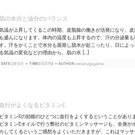
肌の水分と油分のバランス
気温が上昇してくるこの時期、皮脂腺の働きが活発になり、皮
も盛んになります。体内の温度も上昇するので、汗の分泌量も
す。汗をかくことで水分も蒸発し脱水が起こったり、日によっ
る気温の変化などの理由から、肌の水 […]
-
-
28 6月
6:53 PM
cerakugayama
DATE:
TIME
AUTHOR:
血行がよくなるビタミンE
ビタミンEの効能のひとつに血行をよくするということがあり
ビタミンEオイルで行う弊社のビタミンマッサージも、全身が
カしてくるというご感想をよくいただきますが、これはマッサ