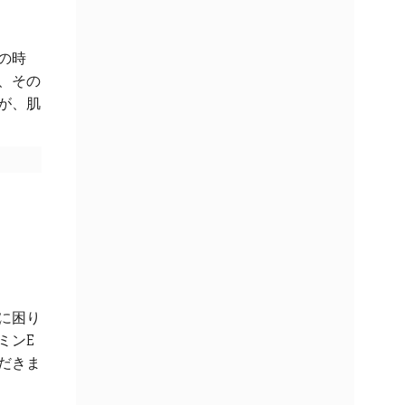
の時
、その
が、肌
に困り
ミンE
だきま