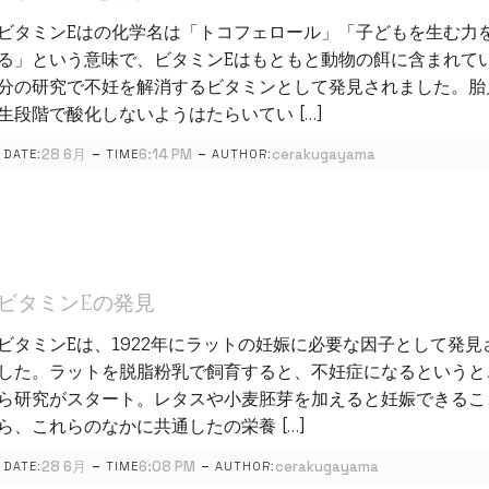
ビタミンEはの化学名は「トコフェロール」「子どもを生む力
る」という意味で、ビタミンEはもともと動物の餌に含まれて
分の研究で不妊を解消するビタミンとして発見されました。胎
生段階で酸化しないようはたらいてい […]
-
-
28 6月
6:14 PM
cerakugayama
DATE:
TIME
AUTHOR:
ビタミンEの発見
ビタミンEは、1922年にラットの妊娠に必要な因子として発見
した。ラットを脱脂粉乳で飼育すると、不妊症になるというと
ら研究がスタート。レタスや小麦胚芽を加えると妊娠できるこ
ら、これらのなかに共通したの栄養 […]
-
-
28 6月
6:08 PM
cerakugayama
DATE:
TIME
AUTHOR: