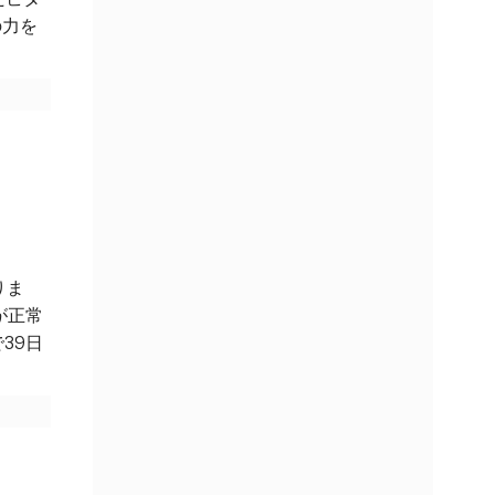
の力を
りま
が正常
39日