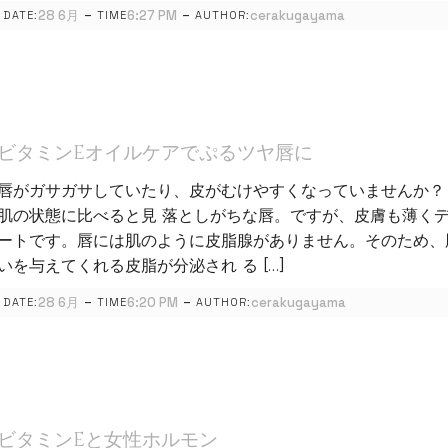
-
-
28 6月
6:27 PM
cerakugayama
DATE:
TIME
AUTHOR:
ビタミンEオイルケアでぷるツヤ唇に
唇がガサガサしていたり、皮がむけやすくなっていませんか？
肌の状態に比べると見 落としがちな唇。ですが、皮膚も薄く
ートです。唇には肌のように皮脂腺がありません。そのため、
いを与えてくれる皮脂が分泌され る […]
-
-
28 6月
6:20 PM
cerakugayama
DATE:
TIME
AUTHOR:
ビタミンEと女性ホルモン