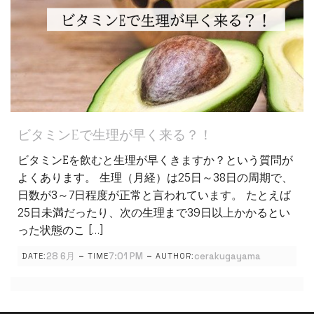
ビタミンEで生理が早く来る？！
ビタミンEを飲むと生理が早くきますか？という質問が
よくあります。 生理（月経）は25日～38日の周期で、
日数が3～7日程度が正常と言われています。 たとえば
25日未満だったり、次の生理まで39日以上かかるとい
った状態のこ […]
-
-
28 6月
7:01 PM
cerakugayama
DATE:
TIME
AUTHOR: