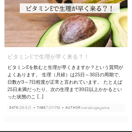
ビタミンEで生理が早く来る？！
ビタミンEを飲むと生理が早くきますか？という質問が
よくあります。 生理（月経）は25日～38日の周期で、
日数が3～7日程度が正常と言われています。 たとえば
25日未満だったり、次の生理まで39日以上かかるとい
った状態のこ […]
-
-
28 6月
7:01 PM
cerakugayama
DATE:
TIME
AUTHOR: