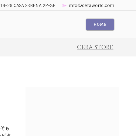
26 CASA SERENA 2F-3F
info@ceraworld.com
HOME
CERA STORE
もそも
たビタ