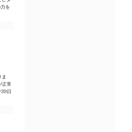
の力を
りま
が正常
39日