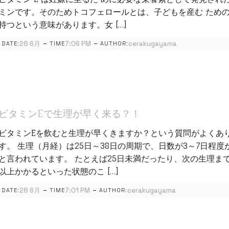
ミンです。そのためトコフェロールとは、子どもを産む ため
持つという意味があります。女 […]
-
-
28 6月
7:06 PM
cerakugayama
DATE:
TIME
AUTHOR:
ビタミンEで生理が早く来る？！
ビタミンEを飲むと生理が早くきますか？という質問がよくあ
す。 生理（月経）は25日～38日の周期で、日数が3～7日程度
と言われています。 たとえば25日未満だったり、次の生理まで
以上かかるといった状態のこ […]
-
-
28 6月
7:01 PM
cerakugayama
DATE:
TIME
AUTHOR: