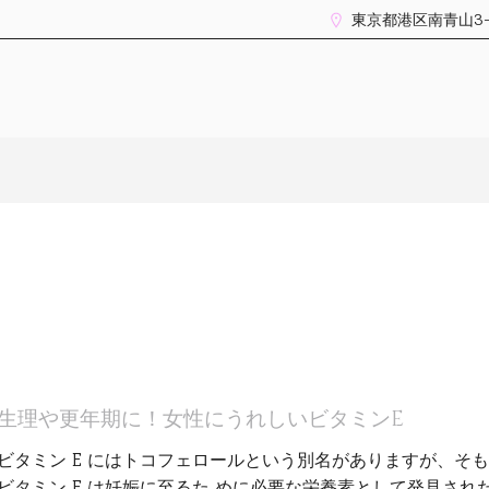
東京都港区南青山3-14-
生理や更年期に！女性にうれしいビタミンE
ビタミン E にはトコフェロールという別名がありますが、そ
ビタミン E は妊娠に至るた めに必要な栄養素として発見され